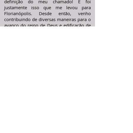
definição do meu chamado! E foi
justamente isso que me levou para
Florianópolis. Desde então, venho
contribuindo de diversas maneiras para o
avanço do reino de Deus e edificação de
pessoas.
Mas em meu coração, o que
realmente considero ser a definição do
que é minha ocupação é ministrar a Deus
integralmente ao passo que busco me
aprofundar no conhecimento pleno de
quem Ele é. Desta forma meu amor por
Ele tem amadurecido e minha mente tem
se fascinado com a revelação dEle. Ele vai
voltar e governará toda a terra. Cada dia
mais eu desejo que isso aconteça. Sei que
o que faço aqui se trata de algo muito
maior. Não é apenas sobre uma igreja,
uma cidade ou uma nação. É sobre a obra
que o Espírito Santo está executando no
mundo inteiro, despertando o coração
das pessoas para amarem a Jesus de todo